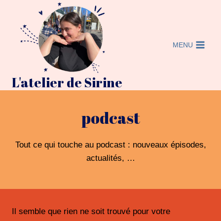
Aller
au
contenu
MENU
L'atelier de Sirine
podcast
Tout ce qui touche au podcast : nouveaux épisodes,
actualités, …
Il semble que rien ne soit trouvé pour votre